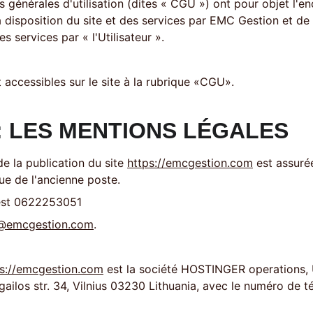
 générales d'utilisation (dites « CGU ») ont pour objet l'e
disposition du site et des services par EMC Gestion et de d
es services par « l'Utilisateur ». 
accessibles sur le site à la rubrique «CGU».
 : LES MENTIONS LÉGALES 
de la publication du site 
https://emcgestion.com
 est assuré
ue de l'ancienne poste.
est 0622253051 
@emcgestion.com
. 
ps://emcgestion.com
 est la société HOSTINGER operations, 
igailos str. 34, Vilnius 03230 Lithuania, avec le numéro de t