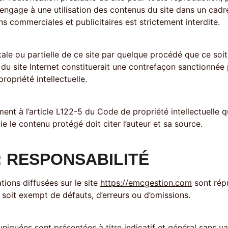
s'engage à une utilisation des contenus du site dans un cadre
ins commerciales et publicitaires est strictement interdite. 
ale ou partielle de ce site par quelque procédé que ce soit, 
 du site Internet constituerait une contrefaçon sanctionnée p
ropriété intellectuelle. 
ent à l’article L122-5 du Code de propriété intellectuelle que
ie le contenu protégé doit citer l’auteur et sa source. 
 : RESPONSABILITÉ
ions diffusées sur le site 
https://emcgestion.com
 sont rép
il soit exempt de défauts, d’erreurs ou d’omissions. 
quées sont présentées à titre indicatif et général sans val