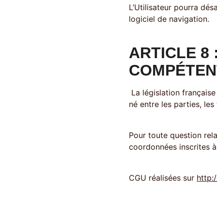
L’Utilisateur pourra dés
logiciel de navigation. 
ARTICLE 8 
COMPÉTEN
 La législation française s'applique au présent contrat. En cas d'absence de résolution amiable d'un litige 
né entre les parties, le
Pour toute question rela
coordonnées inscrites à 
CGU réalisées sur 
http:/