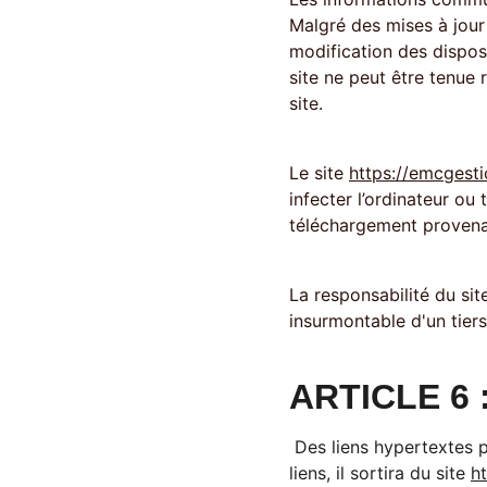
Malgré des mises à jour r
modification des disposi
site ne peut être tenue 
site.
Le site 
https://emcgest
infecter l’ordinateur ou 
téléchargement provenan
La responsabilité du sit
insurmontable d'un tiers
ARTICLE 6
 Des liens hypertextes peuvent être présents sur le site. L’Utilisateur est informé qu’en cliquant sur ces 
liens, il sortira du site 
h