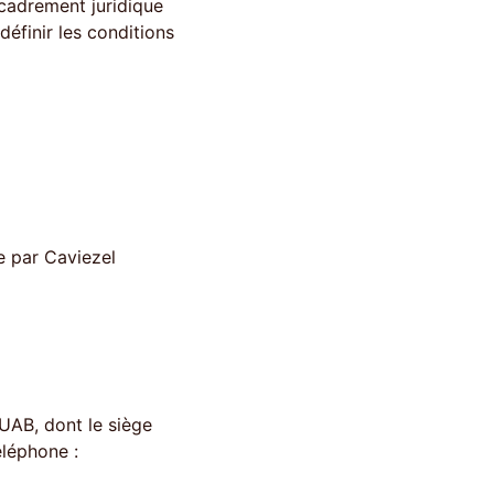
ncadrement juridique 
éfinir les conditions 
e par Caviezel 
UAB, dont le siège 
éléphone : 